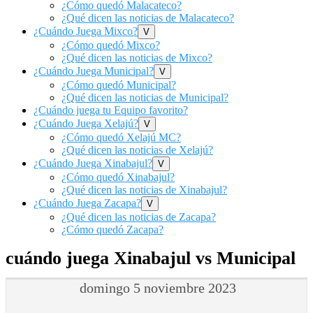
sub
¿Cómo quedó Malacateco?
menu
¿Qué dicen las noticias de Malacateco?
¿Cuándo Juega Mixco?
Show
V
sub
¿Cómo quedó Mixco?
menu
¿Qué dicen las noticias de Mixco?
¿Cuándo Juega Municipal?
Show
V
sub
¿Cómo quedó Municipal?
menu
¿Qué dicen las noticias de Municipal?
¿Cuándo juega tu Equipo favorito?
¿Cuándo Juega Xelajú?
Show
V
sub
¿Cómo quedó Xelajú MC?
menu
¿Qué dicen las noticias de Xelajú?
¿Cuándo Juega Xinabajul?
Show
V
sub
¿Cómo quedó Xinabajul?
menu
¿Qué dicen las noticias de Xinabajul?
¿Cuándo Juega Zacapa?
Show
V
sub
¿Qué dicen las noticias de Zacapa?
menu
¿Cómo quedó Zacapa?
cuándo juega Xinabajul vs Municipal
domingo 5 noviembre 2023