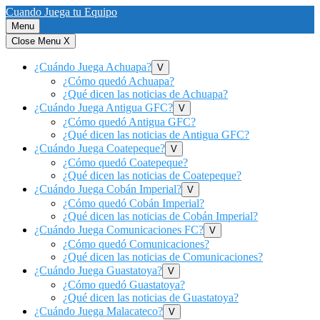
Saltar
Cuando Juega tu Equipo
al
Menu
contenido
Close Menu
X
¿Cuándo Juega Achuapa?
Show
V
sub
¿Cómo quedó Achuapa?
menu
¿Qué dicen las noticias de Achuapa?
¿Cuándo Juega Antigua GFC?
Show
V
sub
¿Cómo quedó Antigua GFC?
menu
¿Qué dicen las noticias de Antigua GFC?
¿Cuándo Juega Coatepeque?
Show
V
sub
¿Cómo quedó Coatepeque?
menu
¿Qué dicen las noticias de Coatepeque?
¿Cuándo Juega Cobán Imperial?
Show
V
sub
¿Cómo quedó Cobán Imperial?
menu
¿Qué dicen las noticias de Cobán Imperial?
¿Cuándo Juega Comunicaciones FC?
Show
V
sub
¿Cómo quedó Comunicaciones?
menu
¿Qué dicen las noticias de Comunicaciones?
¿Cuándo Juega Guastatoya?
Show
V
sub
¿Cómo quedó Guastatoya?
menu
¿Qué dicen las noticias de Guastatoya?
¿Cuándo Juega Malacateco?
Show
V