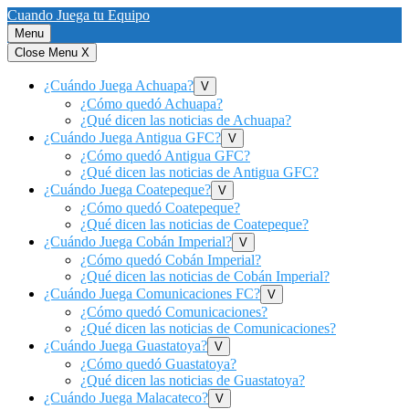
Saltar
Cuando Juega tu Equipo
al
Menu
contenido
Close Menu
X
¿Cuándo Juega Achuapa?
Show
V
sub
¿Cómo quedó Achuapa?
menu
¿Qué dicen las noticias de Achuapa?
¿Cuándo Juega Antigua GFC?
Show
V
sub
¿Cómo quedó Antigua GFC?
menu
¿Qué dicen las noticias de Antigua GFC?
¿Cuándo Juega Coatepeque?
Show
V
sub
¿Cómo quedó Coatepeque?
menu
¿Qué dicen las noticias de Coatepeque?
¿Cuándo Juega Cobán Imperial?
Show
V
sub
¿Cómo quedó Cobán Imperial?
menu
¿Qué dicen las noticias de Cobán Imperial?
¿Cuándo Juega Comunicaciones FC?
Show
V
sub
¿Cómo quedó Comunicaciones?
menu
¿Qué dicen las noticias de Comunicaciones?
¿Cuándo Juega Guastatoya?
Show
V
sub
¿Cómo quedó Guastatoya?
menu
¿Qué dicen las noticias de Guastatoya?
¿Cuándo Juega Malacateco?
Show
V