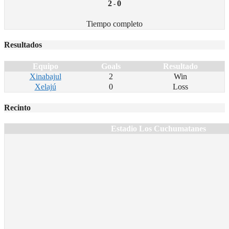
2
0
-
Tiempo completo
Resultados
Equipo
Goals
Resultado
Xinabajul
2
Win
Xelajú
0
Loss
Recinto
Estadio Los Cuchumatanes