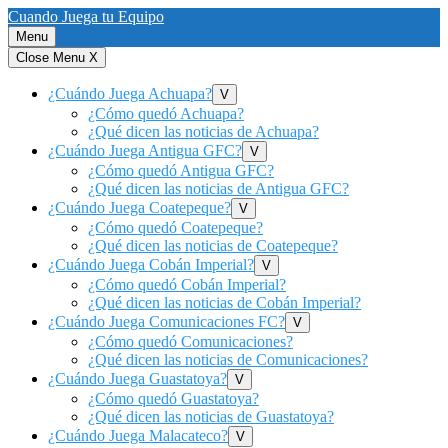
Saltar
Cuando Juega tu Equipo
al
Menu
contenido
Close Menu
X
¿Cuándo Juega Achuapa?
Show
V
sub
¿Cómo quedó Achuapa?
menu
¿Qué dicen las noticias de Achuapa?
¿Cuándo Juega Antigua GFC?
Show
V
sub
¿Cómo quedó Antigua GFC?
menu
¿Qué dicen las noticias de Antigua GFC?
¿Cuándo Juega Coatepeque?
Show
V
sub
¿Cómo quedó Coatepeque?
menu
¿Qué dicen las noticias de Coatepeque?
¿Cuándo Juega Cobán Imperial?
Show
V
sub
¿Cómo quedó Cobán Imperial?
menu
¿Qué dicen las noticias de Cobán Imperial?
¿Cuándo Juega Comunicaciones FC?
Show
V
sub
¿Cómo quedó Comunicaciones?
menu
¿Qué dicen las noticias de Comunicaciones?
¿Cuándo Juega Guastatoya?
Show
V
sub
¿Cómo quedó Guastatoya?
menu
¿Qué dicen las noticias de Guastatoya?
¿Cuándo Juega Malacateco?
Show
V