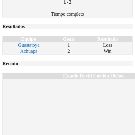
1
2
-
Tiempo completo
Resultados
Equipo
Goals
Resultado
Guastatoya
1
Loss
Achuapa
2
Win
Recinto
Estadio David Cordón Hichos